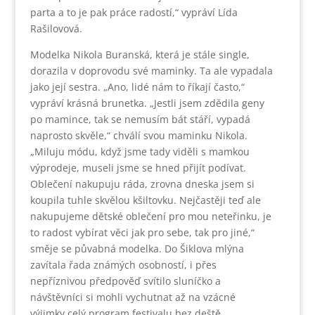
parta a to je pak práce radostí,“ vypráví Lída
Rašilovová.
Modelka Nikola Buranská, která je stále single,
dorazila v doprovodu své maminky. Ta ale vypadala
jako její sestra. „Ano, lidé nám to říkají často,“
vypráví krásná brunetka. „Jestli jsem zdědila geny
po mamince, tak se nemusím bát stáří, vypadá
naprosto skvěle,“ chválí svou maminku Nikola.
„Miluju módu, když jsme tady viděli s mamkou
výprodeje, museli jsme se hned přijít podívat.
Oblečení nakupuju ráda, zrovna dneska jsem si
koupila tuhle skvělou kšiltovku. Nejčastěji teď ale
nakupujeme dětské oblečení pro mou neteřinku, je
to radost vybírat věci jak pro sebe, tak pro jiné,“
směje se půvabná modelka. Do Šiklova mlýna
zavítala řada známých osobností, i přes
nepříznivou předpověď svítilo sluníčko a
návštěvníci si mohli vychutnat až na vzácné
výjimky celý program festivalu bez deště.