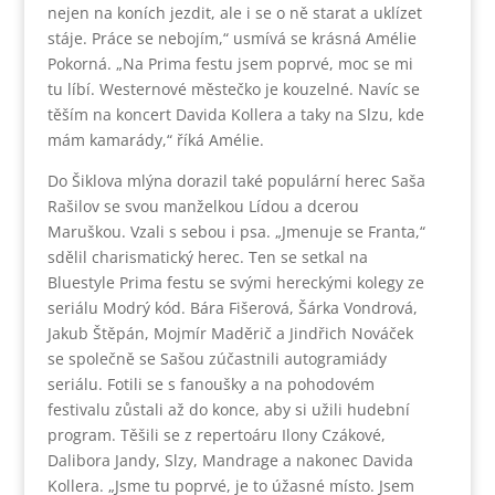
nejen na koních jezdit, ale i se o ně starat a uklízet
stáje. Práce se nebojím,“ usmívá se krásná Amélie
Pokorná. „Na Prima festu jsem poprvé, moc se mi
tu líbí. Westernové městečko je kouzelné. Navíc se
těším na koncert Davida Kollera a taky na Slzu, kde
mám kamarády,“ říká Amélie.
Do Šiklova mlýna dorazil také populární herec Saša
Rašilov se svou manželkou Lídou a dcerou
Maruškou. Vzali s sebou i psa. „Jmenuje se Franta,“
sdělil charismatický herec. Ten se setkal na
Bluestyle Prima festu se svými hereckými kolegy ze
seriálu Modrý kód. Bára Fišerová, Šárka Vondrová,
Jakub Štěpán, Mojmír Maděrič a Jindřich Nováček
se společně se Sašou zúčastnili autogramiády
seriálu. Fotili se s fanoušky a na pohodovém
festivalu zůstali až do konce, aby si užili hudební
program. Těšili se z repertoáru Ilony Czákové,
Dalibora Jandy, Slzy, Mandrage a nakonec Davida
Kollera. „Jsme tu poprvé, je to úžasné místo. Jsem