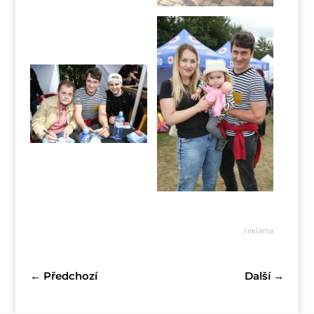
reklama
←
Předchozí
Další
→