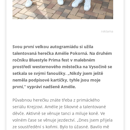
reklama
Svou první velkou autogramiádu si užila
talentovaná herečka Amélie Pokorná. Na druhém
ročníku Bluestyle Prima fest v malebném
prostředí westernového městečka na Vysočině se
setkala se svými fanoušky. „Nikdy jsem ještě
neměla podpisové kartičky, tyhle jsou moje
první,“ vypráví nadšeně Amélie.
Půvabnou herečku znáte třeba z primáckého
seriálu Krejzovi. Amélie je šikovné a talentované
děvče. Aktivně se věnuje tanci a miluje koně. Ve
volném čase se věnuje jezdectví. „Dnes jsem přijela
ze soustředění s koňmi. Bylo to úžasné. Bavilo mě