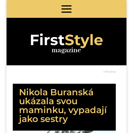
First
Style
magazine
reklama
Nikola Buranská
ukázala svou
maminku, vypadají
jako sestry