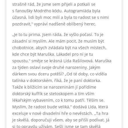
strašně rád, že jsme sem přijeli a potkali se
s fanoušky Modrého kódu. Autogramiáda byla
úžasná, lidi byli moc milí a byla to radost se s nimi
pozdravit,“ vypráví nadšeně oblíbený herec.
„Je to tu prima. Jsem ráda, že vyšlo počasí. To je
zásadní si myslím. Ale mám pocit, že musím být
chobotnice, abych zvládala být na všech místech,
kde chce být Maruška. Lákadel pro ní je tu
spoustu,“ směje se krásná Lída Rašilovová. Maruška
za týden oslaví svoje druhé narozeniny. Jakým
dárkem svou dceru potěší? „Od té doby, co viděla
tatínka v doktorském, říká, že je paní doktorka.
Takže k blížícím se narozeninám jí pořídíme
doktorský kufřík se stetoskopem a tím vším
lékařským vybavením, co k tomu patří. Těším se.
Myslím, že radost bude veliká,“ dodává Lída, která
exceluje v nové divadelní hře o nevěstách. „Ta hra
je skvělá, doporučuji všem, aby se přišli podívat. Já
si to opravdu užívám. Sešli jsme se tam skvělá