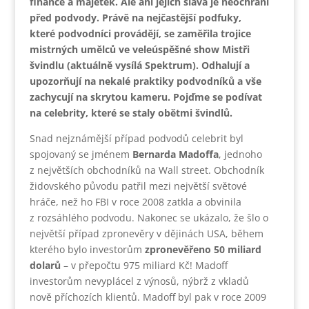
finance a majetek. Ale ani jejich sláva je neochrání
před podvody. Právě na nejčastější podfuky,
které podvodníci provádějí, se zaměřila trojice
mistrných umělců ve veleúspěšné show Mistři
švindlu (aktuálně vysílá Spektrum). Odhalují a
upozorňují na nekalé praktiky podvodníků a vše
zachycují na skrytou kameru. Pojďme se podívat
na celebrity, které se staly obětmi švindlů.
Snad nejznámější případ podvodů celebrit byl
spojovaný se jménem
Bernarda Madoffa
, jednoho
z největších obchodníků na Wall street. Obchodník
židovského původu patřil mezi největší světové
hráče, než ho FBI v roce 2008 zatkla a obvinila
z rozsáhlého podvodu. Nakonec se ukázalo, že šlo o
největší případ zpronevěry v dějinách USA, během
kterého bylo investorům
zpronevěřeno 50 miliard
dolarů
– v přepočtu 975 miliard Kč! Madoff
investorům nevyplácel z výnosů, nýbrž z vkladů
nově příchozích klientů. Madoff byl pak v roce 2009