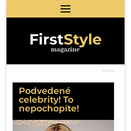
First
Style
magazine
reklama
Podvedené
celebrity! To
nepochopíte!