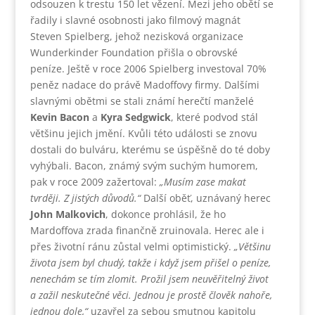
odsouzen k trestu 150 let vězení. Mezi jeho obětí se
řadily i slavné osobnosti jako filmový magnát
Steven Spielberg, jehož nezisková organizace
Wunderkinder Foundation přišla o obrovské
peníze. Ještě v roce 2006 Spielberg investoval 70%
peněz nadace do právě Madoffovy firmy. Dalšími
slavnými obětmi se stali známí herečtí manželé
Kevin Bacon
a
Kyra Sedgwick
, které podvod stál
většinu jejich jmění. Kvůli této události se znovu
dostali do bulváru, kterému se úspěšně do té doby
vyhýbali. Bacon, známý svým suchým humorem,
pak v roce 2009 zažertoval:
„Musím zase makat
tvrději. Z jistých důvodů.“
Další oběť, uznávaný herec
John Malkovich
, dokonce prohlásil, že ho
Mardoffova zrada finančně zruinovala. Herec ale i
přes životní ránu zůstal velmi optimistický.
„Většinu
života jsem byl chudý, takže i když jsem přišel o peníze,
nenechám se tím zlomit. Prožil jsem neuvěřitelný život
a zažil neskutečné věci. Jednou je prostě člověk nahoře,
jednou dole,“
uzavřel za sebou smutnou kapitolu