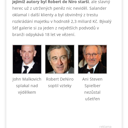
jejímiž autory byl Robert de Niro starší
, ale slavný
herec už z utržených peněz nic neviděl. Salander
oklamal i další klienty a byl obviněný z trestu
rozkrádání majetku v hodnotě 2,3 miliard Kč. Bývalý
šéf galerie si za jeden z největších podvodů v
branži odpykává 18 let ve vězení.
John Malkovich
Robert DeNiro
Ani Steven
splakal nad
soptil vzteky
Spielber
výdělkem
nezůstal
ušetřen
reklama