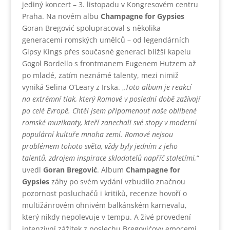
jediný koncert – 3. listopadu v Kongresovém centru
Praha. Na novém albu
Champagne for Gypsies
Goran Bregović spolupracoval s několika
generacemi romských umělců – od legendárních
Gipsy Kings přes současné generaci bližší kapelu
Gogol Bordello s frontmanem Eugenem Hutzem až
po mladé, zatím neznámé talenty, mezi nimiž
vyniká Selina O’Leary z Irska. „
Toto album je reakcí
na extrémní tlak, který Romové v poslední době zažívají
po celé Evropě. Chtěl jsem připomenout naše oblíbené
romské muzikanty, kteří zanechali své stopy v moderní
populární kultuře mnoha zemí. Romové nejsou
problémem tohoto světa, vždy byly jedním z jeho
talentů, zdrojem inspirace skladatelů napříč staletími,“
uvedl
Goran Bregović
. Album
Champagne for
Gypsies
záhy po svém vydání vzbudilo značnou
pozornost posluchačů i kritiků, recenze hovoří o
multižánrovém ohnivém balkánském karnevalu,
který nikdy nepolevuje v tempu. A živé provedení
intenzivní zážitek z poslechu Bregovićovy emocemi