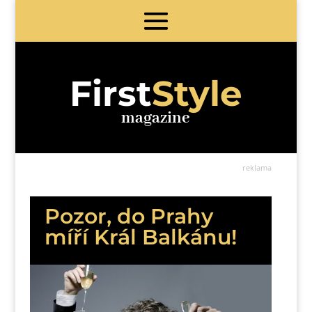
First
Style
magazine
reklama
Pozor, do Prahy
míří Král Balkánu!