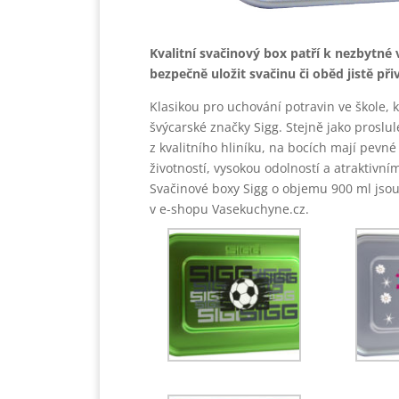
Kvalitní svačinový box patří k nezbytn
bezpečně uložit svačinu či oběd jistě přiví
Klasikou pro uchování potravin ve škole, 
švýcarské značky Sigg. Stejně jako proslu
z kvalitního hliníku, na bocích mají pevn
životností, vysokou odolností a atraktivní
Svačinové boxy Sigg o objemu 900 ml jso
v e-shopu Vasekuchyne.cz.