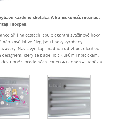
é výbavě každého školáka. A koneckonců, možnost
tají i dospělí.
kanceláři i na cestách jsou elegantní svačinové boxy
lé nápojové lahve Sigg jsou i boxy vyrobeny
é uzávěry. Navíc vynikají snadnou údržbou, dlouhou
m designem, který se bude líbit klukům i holčičkám.
u dostupné v prodejnách Potten & Pannen – Staněk a