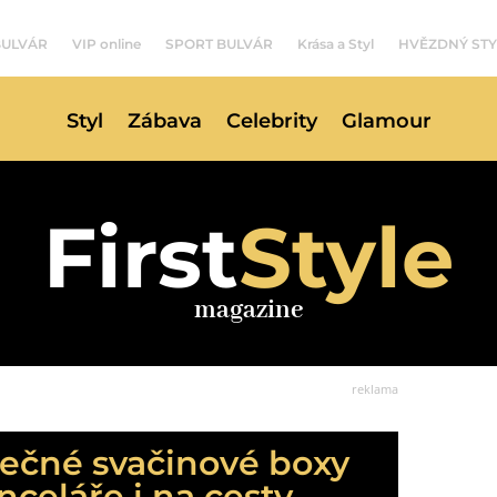
BULVÁR
VIP online
SPORT BULVÁR
Krása a Styl
HVĚZDNÝ STY
Styl
Zábava
Celebrity
Glamour
First
Style
magazine
reklama
pečné svačinové boxy
nceláře i na cesty