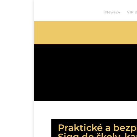
iNews24
VIP 
Praktické a bez
Sigg do školy, ka