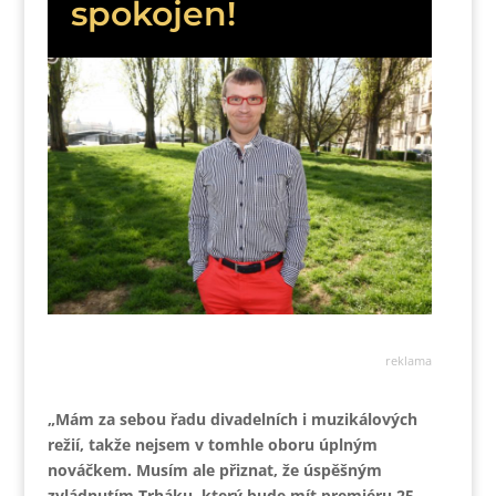
spokojen!
reklama
„Mám za sebou řadu divadelních i muzikálových
režií, takže nejsem v tomhle oboru úplným
nováčkem. Musím ale přiznat, že úspěšným
zvládnutím Trháku, který bude mít premiéru 25.