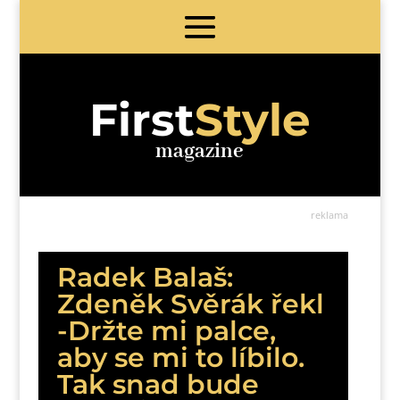
First
Style
magazine
reklama
Radek Balaš:
Zdeněk Svěrák řekl
-Držte mi palce,
aby se mi to líbilo.
Tak snad bude