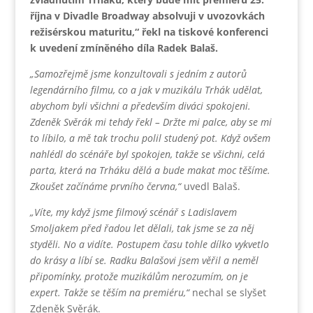
října v Divadle Broadway absolvuji v uvozovkách
režisérskou maturitu,“ řekl na tiskové konferenci
k uvedení zmíněného díla Radek Balaš.
„Samozřejmě jsme konzultovali s jedním z autorů
legendárního filmu, co a jak v muzikálu Trhák udělat,
abychom byli všichni a především diváci spokojeni.
Zdeněk Svěrák mi tehdy řekl – Držte mi palce, aby se mi
to líbilo, a mě tak trochu polil studený pot. Když ovšem
nahlédl do scénáře byl spokojen, takže se všichni, celá
parta, která na Trháku dělá a bude makat moc těšíme.
Zkoušet začínáme prvního června,“
uvedl Balaš.
„Víte, my když jsme filmový scénář s Ladislavem
Smoljakem před řadou let dělali, tak jsme se za něj
styděli. No a vidíte. Postupem času tohle dílko vykvetlo
do krásy a líbí se. Radku Balašovi jsem věřil a neměl
připomínky, protože muzikálům nerozumím, on je
expert. Takže se těším na premiéru,“
nechal se slyšet
Zdeněk Svěrák.