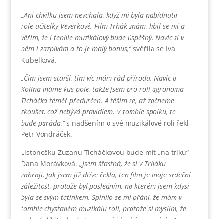
„Ani chvilku jsem neváhala, když mi byla nabídnuta
role učitelky Veverkové. Film Trhák znám, líbil se mi a
věřím, že i tenhle muzikálový bude úspěšný. Navíc si v
něm i zazpívám a to je malý bonus,“
svěřila se Iva
Kubelková.
„Čím jsem starší, tím víc mám rád přírodu. Navíc u
Kolína máme kus pole, takže jsem pro roli agronoma
Ticháčka téměř předurčen. A těším se, až začneme
zkoušet, což nebývá pravidlem. V tomhle spolku, to
bude paráda,“
s nadšením o své muzikálové roli řekl
Petr Vondráček.
Listonošku Zuzanu Ticháčkovou bude mít „na triku“
Dana Morávková.
„Jsem šťastná, že si v Trháku
zahraji. Jak jsem již dříve řekla, ten film je moje srdeční
záležitost, protože byl posledním, na kterém jsem kdysi
byla se svým tatínkem. Splnilo se mi přání, že mám v
tomhle chystaném muzikálu roli, protože si myslím, že