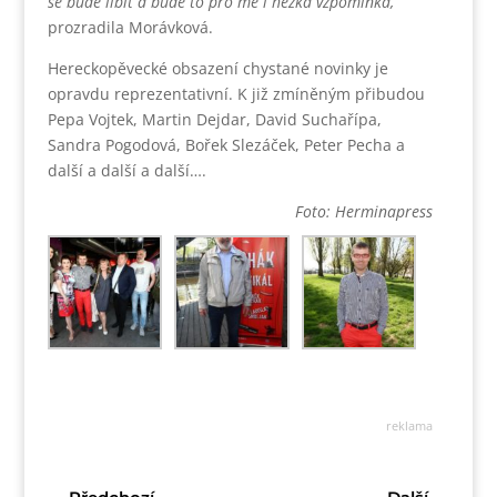
se bude líbit a bude to pro mě i hezká vzpomínka,“
prozradila Morávková.
Hereckopěvecké obsazení chystané novinky je
opravdu reprezentativní. K již zmíněným přibudou
Pepa Vojtek, Martin Dejdar, David Suchařípa,
Sandra Pogodová, Bořek Slezáček, Peter Pecha a
další a další a další….
Foto: Herminapress
reklama