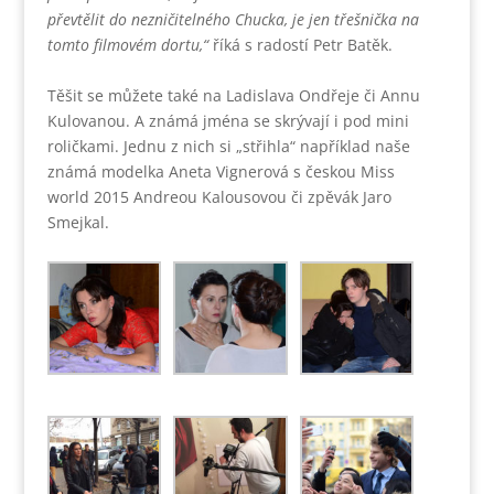
převtělit do nezničitelného Chucka, je jen třešnička na
tomto filmovém dortu,“
říká s radostí Petr Batěk.
Těšit se můžete také na Ladislava Ondřeje či Annu
Kulovanou. A známá jména se skrývají i pod mini
roličkami. Jednu z nich si „střihla“ například naše
známá modelka Aneta Vignerová s českou Miss
world 2015 Andreou Kalousovou či zpěvák Jaro
Smejkal.