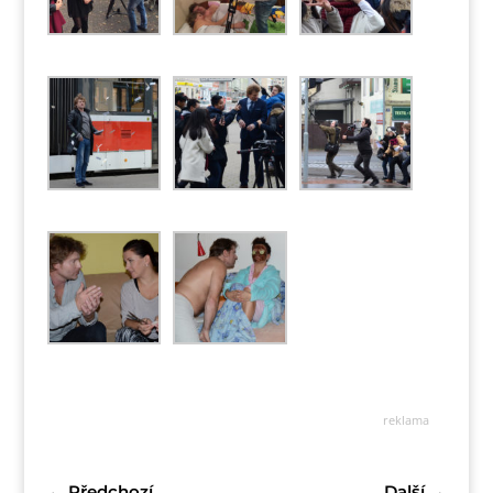
reklama
←
Předchozí
Další
→