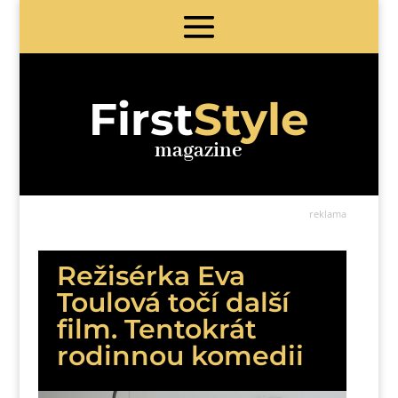
First
Style
magazine
reklama
Režisérka Eva
Toulová točí další
film. Tentokrát
rodinnou komedii