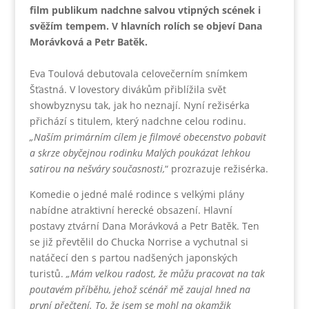
film publikum nadchne salvou vtipných scének i
svěžím tempem. V hlavních rolích se objeví Dana
Morávková a Petr Batěk.
Eva Toulová debutovala celovečerním snímkem
Šťastná. V lovestory divákům přiblížila svět
showbyznysu tak, jak ho neznají. Nyní režisérka
přichází s titulem, který nadchne celou rodinu.
„Naším primárním cílem je filmové obecenstvo pobavit
a skrze obyčejnou rodinku Malých poukázat lehkou
satirou na nešváry současnosti,
“ prozrazuje režisérka.
Komedie o jedné malé rodince s velkými plány
nabídne atraktivní herecké obsazení. Hlavní
postavy ztvární Dana Morávková a Petr Batěk. Ten
se již převtělil do Chucka Norrise a vychutnal si
natáčecí den s partou nadšených japonských
turistů.
„Mám velkou radost, že můžu pracovat na tak
poutavém příběhu, jehož scénář mě zaujal hned na
první přečtení. To, že jsem se mohl na okamžik