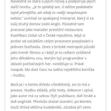
Následně se stárá o jejich rozvoj a podporuje jejich
další tvorbu.
„Je to splněný sen. O něčem podobném
tajně přemýšlíte, ale nikdy to raději nevyslovujete
nahlas,“
usmíval se spokojený interpret, který si za
svůj druhý domov zvolil Anglii. Původně tam
pracoval jako manažer prestižní restaurace.
Kvalifikaci získal už v České republice, když si
prošel od začátkům celým procesem povyšování v
jednom fastfoodu. Dnes v britské metropoli působí
jako trenér fitness a i když je to celkem vzdálené
jeho dětskému snu, kterým byl programátor v
oblasti počítačových her, nestěžuje si. Právě
naopak. Má dost času na svého největšího koníčka
– hudbu.
Beck je i v tomto ohledu cílevědomý, asi to má v
povaze. Hudbu skládá, píše texty, dokonce i zpívá.
Jako autor má za sebou čtyři publikace, dvě české a
dvě anglické. Přestože dostal ocenění, po kterém
touží drtivá většina hudebníků, zůstává při zemi.