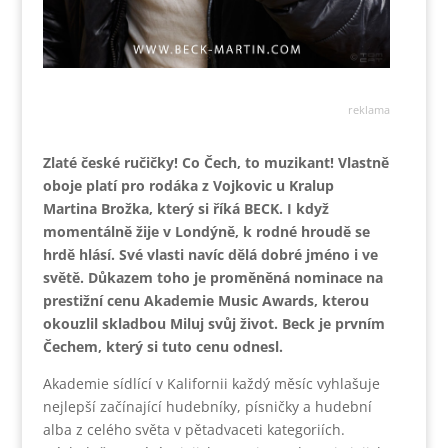
reklama
Zlaté české ručičky! Co Čech, to muzikant! Vlastně
oboje platí pro rodáka z Vojkovic u Kralup
Martina Brožka, který si říká BECK. I když
momentálně žije v Londýně, k rodné hroudě se
hrdě hlásí. Své vlasti navíc dělá dobré jméno i ve
světě. Důkazem toho je proměněná nominace na
prestižní cenu Akademie Music Awards, kterou
okouzlil skladbou Miluj svůj život. Beck je prvním
Čechem, který si tuto cenu odnesl.
Akademie sídlící v Kalifornii každý měsíc vyhlašuje
nejlepší začínající hudebníky, písničky a hudební
alba z celého světa v pětadvaceti kategoriích.