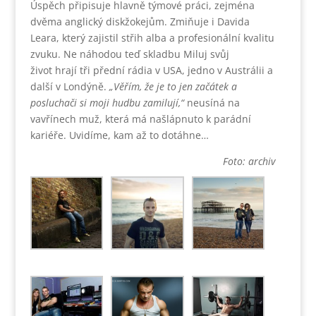
Úspěch připisuje hlavně týmové práci, zejména
dvěma anglický diskžokejům. Zmiňuje i Davida
Leara, který zajistil střih alba a profesionální kvalitu
zvuku. Ne náhodou teď skladbu Miluj svůj
život
hrají tři přední rádia v USA, jedno v Austrálii a
další v Londýně.
„Věřím, že je to jen začátek a
posluchači si moji hudbu zamilují,“
neusíná na
vavřínech muž, která má našlápnuto k parádní
kariéře. Uvidíme, kam až to dotáhne…
Foto: archiv