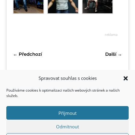
reklama
←
Předchozí
Další
→
Spravovat souhlas s cookies
Používáme cookies k optimalizaci našich webových stránek a našich
služeb.
Příjmout
Kontakt
Odmítnout