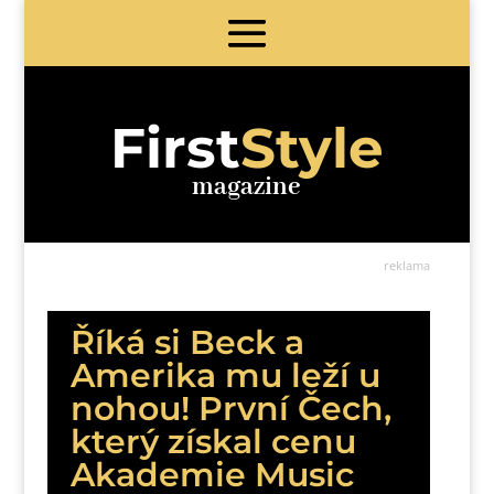
First
Style
magazine
reklama
Říká si Beck a
Amerika mu leží u
nohou! První Čech,
který získal cenu
Akademie Music