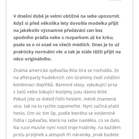
V dnešní době je velmi obtížné na sebe upozornit.
Když si před několika lety dovolila modelka přijít
na jakékoliv významné předávání cen bez
spodního prádla nebo s rozparkem až ke krku,
psalo se o ní snad ve všech médiích. Dnes je to už
prakticky normální věc a tak je stále těžší přijít na
něco originálního.
Známá americká zpěvačka Rita Ora se rozhodla, že
na afterparty hudebních cen Grammy zvolí zvláštní
kombinaci doplňků. Barevné vlasy, vykukující prsa
z šatů nebo šokující kostýmy jsou dávno klišé.
Pokud jste se doteď řídili heslem, méně znamená
více, tak na to rychle zapomeňte. Nyní začíná platit
heslo, čím víc tím líp, podle kterého se evidentně
řídila i zpěvačka, která na sebe navlékla, co se dalo.
Na ruce musíte nyní nosit troje hodinky, na každém
prstu prstýnek a alespoň tři náramky, jinak budete