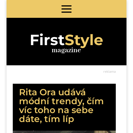
First
Style
magazine
reklama
Rita Ora udává
módní trendy, čím
víc toho na sebe
dáte, tím líp