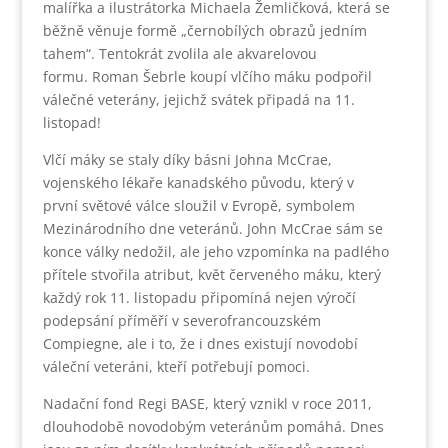
malířka a ilustrátorka Michaela Žemličková, která se
běžně věnuje formě „černobílých obrazů jedním
tahem“. Tentokrát zvolila ale akvarelovou
formu. Roman Šebrle koupí vlčího máku podpořil
válečné veterány, jejichž svátek připadá na 11.
listopad!
Vlčí máky se staly díky básni Johna McCrae,
vojenského lékaře kanadského původu, který v
první světové válce sloužil v Evropě, symbolem
Mezinárodního dne veteránů. John McCrae sám se
konce války nedožil, ale jeho vzpomínka na padlého
přítele stvořila atribut, květ červeného máku, který
každý rok 11. listopadu připomíná nejen výročí
podepsání příměří v severofrancouzském
Compiegne, ale i to, že i dnes existují novodobí
váleční veteráni, kteří potřebují pomoci.
Nadační fond Regi BASE, který vznikl v roce 2011,
dlouhodobě novodobým veteránům pomáhá. Dnes