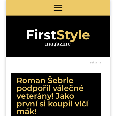
First
Style
magazine
reklama
Roman Šebrle
podpořil válečné
veterány! Jako
první si koupil vlčí
mák!