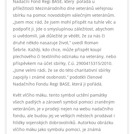
Nadační Fond Regi BASE, který pořádá u
příležitosti Mezinárodního dne veteránů veřejnou
sbírku na pomoc novodobým válečným veteránům.
„Jsem moc rád, že jsem mohl přispět na tuhle věc a
podpořit ji. Jde o smysluplnou záležitost, abychom
si uvědomili, jak důležité je vědět, že za nás či
druhé někdo nasazuje život,” uvedl Roman
Šebrle. Každý, kdo chce, může přispět koupí
plechového či textilního odznaku na veterány, nebo
příspěvkem na účet sbírky, č.ú. 2900415315/2010.
„Jsme velmi rádi, že se do této charitativní sbírky
zapojily i známé osobnosti,” podotkli členové
Nadačního Fondu Regi BASE, která ji pořádá.
Květ vlčího máku, tento symbol uctění památky
všech padlých a zároveň symbol pomoci zraněným
veteránům, je v prodeji nejen na webu nadačního
fondu, ale budou jej ve velkých městech prodávat i
hlídky vojenských dobrovolníků. Autorkou obrázku
vlčího máku jako symbolu pomoci, je známá