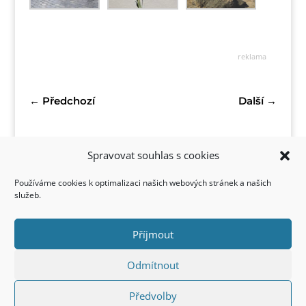
reklama
←
Předchozí
Další
→
Spravovat souhlas s cookies
Používáme cookies k optimalizaci našich webových stránek a našich
služeb.
Příjmout
Kontakt
Odmítnout
Předvolby
Copyright © 2022 FirstStyle, All Rights Reserved