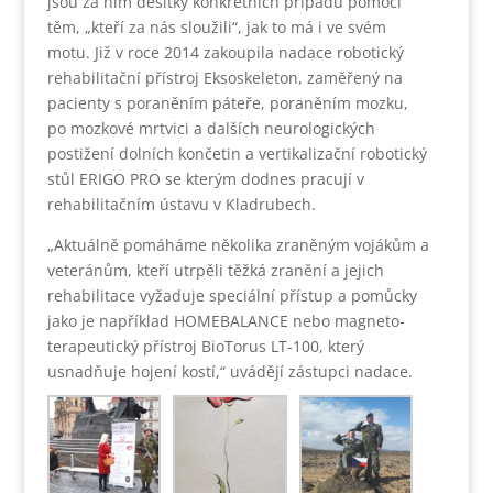
jsou za ním desítky konkrétních případů pomoci
těm, „kteří za nás sloužili“, jak to má i ve svém
motu. Již v roce 2014 zakoupila nadace robotický
rehabilitační přístroj Eksoskeleton, zaměřený na
pacienty s poraněním páteře, poraněním mozku,
po mozkové mrtvici a dalších neurologických
postižení dolních končetin a vertikalizační robotický
stůl ERIGO PRO se kterým dodnes pracují v
rehabilitačním ústavu v Kladrubech.
„Aktuálně pomáháme několika zraněným vojákům a
veteránům, kteří utrpěli těžká zranění a jejich
rehabilitace vyžaduje speciální přístup a pomůcky
jako je například HOMEBALANCE nebo magneto-
terapeutický přístroj BioTorus LT-100, který
usnadňuje hojení kostí,“ uvádějí zástupci nadace.