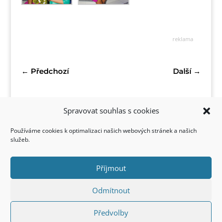
reklama
←
Předchozí
Další
→
Spravovat souhlas s cookies
Používáme cookies k optimalizaci našich webových stránek a našich
služeb.
Příjmout
Kontakt
Odmítnout
Předvolby
Copyright © 2022 FirstStyle, All Rights Reserved