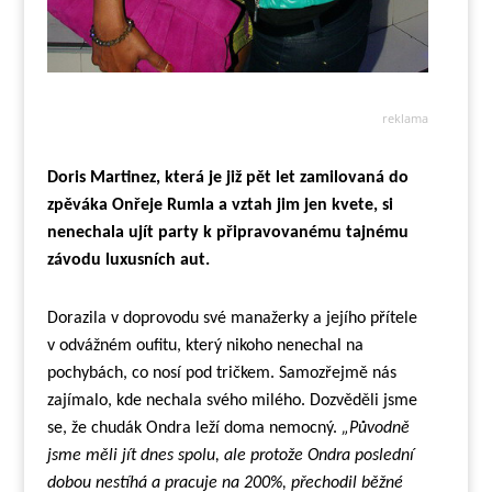
reklama
Doris Martinez, která je již pět let zamilovaná do
zpěváka Onřeje Rumla a vztah jim jen kvete, si
nenechala ujít party k připravovanému tajnému
závodu luxusních aut.
Dorazila v doprovodu své manažerky a jejího přítele
v odvážném oufitu, který nikoho nenechal na
pochybách, co nosí pod tričkem. Samozřejmě nás
zajímalo, kde nechala svého milého. Dozvěděli jsme
se, že chudák Ondra leží doma nemocný.
„Původně
jsme měli jít dnes spolu, ale protože Ondra poslední
dobou nestíhá a pracuje na 200%, přechodil běžné