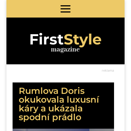
First
Style
magazine
reklama
Rumlova Doris
okukovala luxusní
káry a ukázala
spodní prádlo