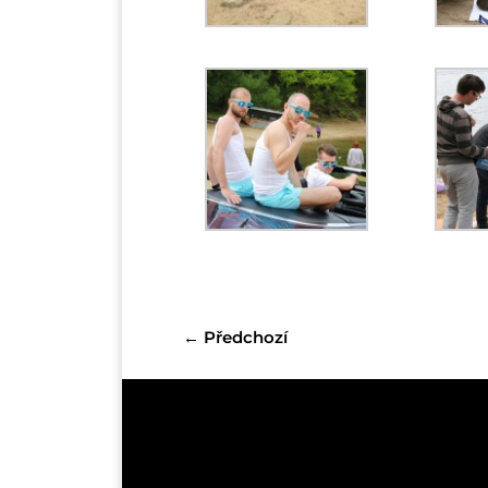
←
Předchozí