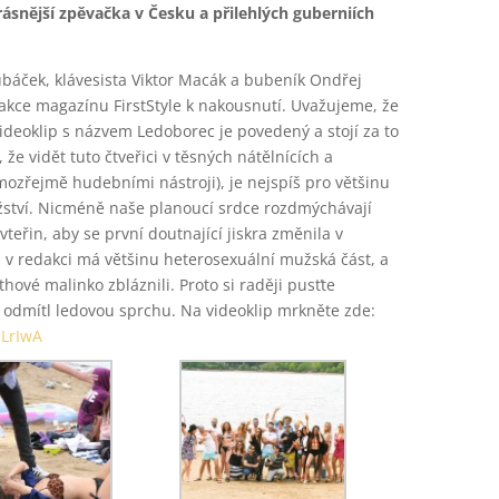
jkrásnější zpěvačka v Česku a přilehlých guberniích
báček, klávesista Viktor Macák a bubeník Ondřej
akce magazínu FirstStyle k nakousnutí. Uvažujeme, že
ideoklip s názvem Ledoborec je povedený a stojí za to
že vidět tuto čtveřici v těsných nátělnících a
ozřejmě hudebními nástroji), je nejspíš pro většinu
žství. Nicméně naše planoucí srdce rozdmýchávají
teřin, aby se první doutnající jiskra změnila v
 v redakci má většinu heterosexuální mužská část, a
thové malinko zbláznili. Proto si raději pusťte
ý odmítl ledovou sprchu. Na videoklip mrkněte zde:
RLrIwA