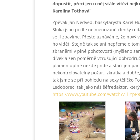
dopustit, přeci jen u něj stále vítězí ne
Karolína Tothová!
Zpěvák Jan Nedvěd, baskytarysta Karel Hu
Sluka jsou podle nejmenované členky red
se jí zbavíme. Přesto uznáváme, že nový v
ho vidět. Stejně tak se ani nepřeme o tom, 
zbraněmi v plné pohotovosti (myšleno sam
dívek a žen poměrně vzrušující dobrodru
plamen úplně někde jinde a stačí jen pár v
nekontrolovatelný požár…zkrátka a dobře,
tak jsme se při pohledu na sexy tělíčko To
Ledoborec, tak jako náš šéfredaktor, kter
https://www.youtube.com/watch?v=liYpP