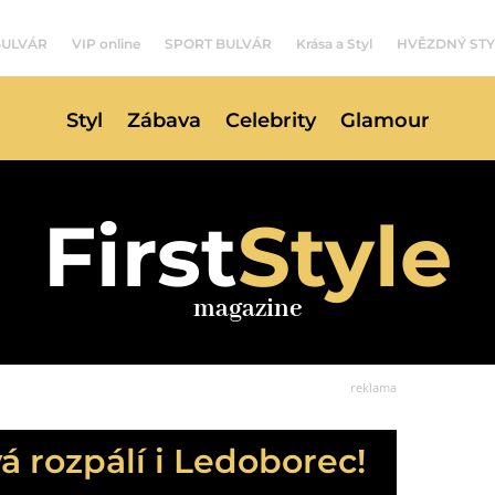
BULVÁR
VIP online
SPORT BULVÁR
Krása a Styl
HVĚZDNÝ STY
Styl
Zábava
Celebrity
Glamour
First
Style
magazine
reklama
 rozpálí i Ledoborec!