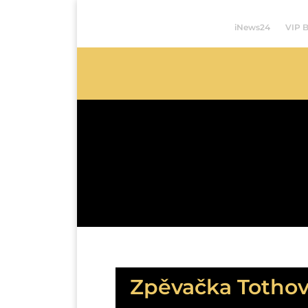
iNews24
VIP 
Zpěvačka Tothová