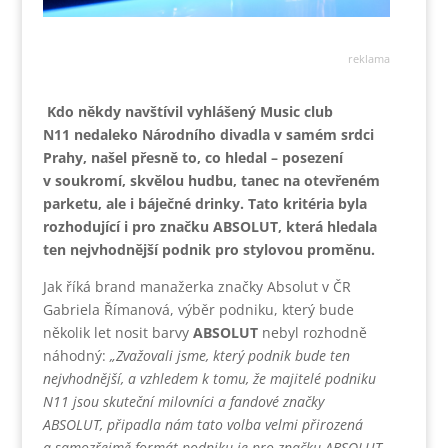
reklama
Kdo někdy navštívil vyhlášený Music club
N11 nedaleko Národního divadla v samém srdci
Prahy, našel přesně to, co hledal – posezení
v soukromí, skvělou hudbu, tanec na otevřeném
parketu, ale i báječné drinky. Tato kritéria byla
rozhodující i pro značku ABSOLUT, která hledala
ten nejvhodnější podnik pro stylovou proměnu.
Jak říká brand manažerka značky Absolut v ČR
Gabriela Římanová, výběr podniku, který bude
několik let nosit barvy
ABSOLUT
nebyl rozhodně
náhodný:
„Zvažovali jsme, který podnik bude ten
nejvhodnější, a vzhledem k
tomu, že majitelé podniku
N11 jsou skuteční milovníci a fandové značky
ABSOLUT, připadla nám tato volba velmi přirozená
a samozřejmě formát podniku je pro značku ABSOLUT