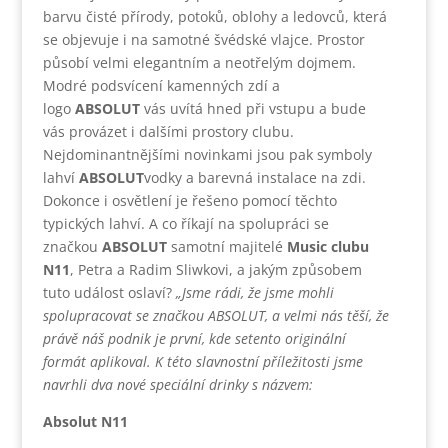
barvu čisté přírody, potoků, oblohy a ledovců, která
se objevuje i na samotné švédské vlajce. Prostor
působí velmi elegantním a neotřelým dojmem.
Modré podsvícení kamenných zdí a
logo
ABSOLUT
vás uvítá hned při vstupu a bude
vás provázet i dalšími prostory clubu.
Nejdominantnějšími novinkami jsou pak symboly
lahví
ABSOLUT
vodky a barevná instalace na zdi.
Dokonce i osvětlení je řešeno pomocí těchto
typických lahví. A co říkají na spolupráci se
značkou
ABSOLUT
samotní majitelé
Music clubu
N11
, Petra a Radim Sliwkovi, a jakým způsobem
tuto událost oslaví?
„Jsme rádi, že jsme mohli
spolupracovat se
značkou ABSOLUT, a velmi nás těší, že
právě náš podnik je první, kde setento originální
formát aplikoval. K této slavnostní příležitosti jsme
navrhli dva nové speciální drinky s názvem:
Absolut N11