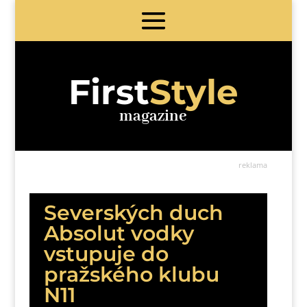
First
Style
magazine
reklama
Severských duch
Absolut vodky
vstupuje do
pražského klubu
N11