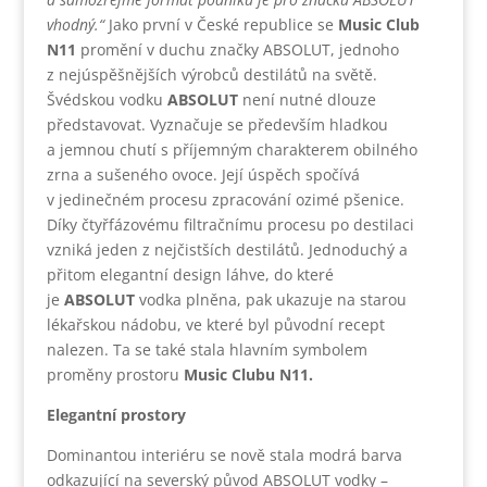
vhodný.“
Jako první v České republice se
Music Club
N11
promění v duchu značky ABSOLUT, jednoho
z nejúspěšnějších výrobců destilátů na světě.
Švédskou vodku
ABSOLUT
není nutné dlouze
představovat. Vyznačuje se především hladkou
a jemnou chutí s příjemným charakterem obilného
zrna a sušeného ovoce. Její úspěch spočívá
v jedinečném procesu zpracování ozimé pšenice.
Díky čtyřfázovému filtračnímu procesu po destilaci
vzniká jeden z nejčistších destilátů. Jednoduchý a
přitom elegantní design láhve, do které
je
ABSOLUT
vodka plněna, pak ukazuje na starou
lékařskou nádobu, ve které byl původní recept
nalezen. Ta se také stala hlavním symbolem
proměny prostoru
Music Clubu N11.
Elegantní prostory
Dominantou interiéru se nově stala modrá barva
odkazující na severský původ ABSOLUT vodky –