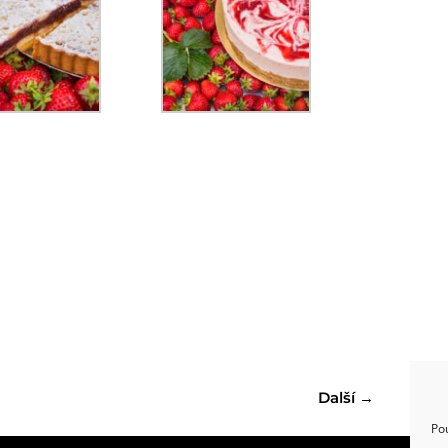
Další
→
Po