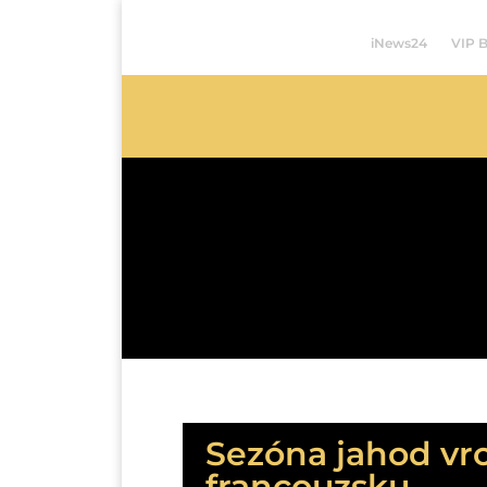
iNews24
VIP 
Sezóna jahod vrc
francouzsku