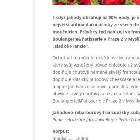
I když jahody obsahují až 90% vody, je 
největší antioxidační účinky ze všech dru
moučnících. Právě ty teď nabízejí ve fra
Boulangerie&Patisserie v Praze 2 v Myslík
„sladké Francie“.
Ochutnat tu můžete nově klasický francouz
který svůj vznešený původ ohlašuje už sv
doplňuje chuťově neméně skvělý francou
doplňuje klasický jahodový cheescake a l
majitel Jan Ivanco se navíc podělili o jed
obvykle skvělý chuťový souzvuk a koláč s 
Boulangerie&Patisserie v Praze 2 v Myslíkov
Jahodovo-rebarborový francouzský kolá
Podle šéfcukráře Jaroslava Bézy z Petite Fra
Korpus:
mouka ………630g