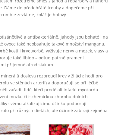
těstem rozetřeme směs z jahod a rebarbory a nahoru
e. Dáme do předehřáté trouby a dopečeme při
crumble zezlátne, koláč je hotový.
tizánětlivě a antibakteriálně. Jahody jsou bohaté i na
ské ovoce také neobsahuje takové množství manganu,
rbě kostí i krvetvorbě, vyživuje nervy a mozek, vlasy a
oruje také libido – odtud patrně pramení
elmi příjemné afrodisiakum.
minerálů doslova rozproudí krev v žilách: hodí pro
rolu ve stěnách arterií) a doporučují se při léčbě
měli zařadit lidé, kteří prodělali infarkt myokardu
rvení mozku či ischemickou chorobu dolních
 díky svému alkalizujícímu účinku podporují
proto při různých dietách, ale účinně zabírají zejména