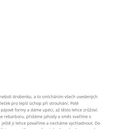
 neboli drobenku, a to smícháním všech uvedených
eček pro lepší úchop při strouhání. Poté
pájové formy a dáme upéci, až těsto lehce zrůžoví.
íme rebarboru, přidáme jahody a směs svaříme v
 ještě ji lehce povaříme a necháme vychladnout. Do