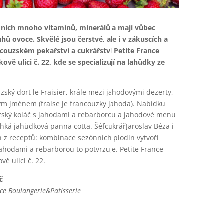
v nich mnoho vitamínů, minerálů a mají vůbec
hů ovoce. Skvělé jsou čerstvé, ale i v zákuscích a
ncouzském pekařství a cukrářství Petite France
ově ulici č. 22, kde se specializují na lahůdky ze
ský dort le Fraisier, krále mezi jahodovými dezerty,
ým jménem (fraise je francouzky jahoda). Nabídku
zský koláč s jahodami a rebarborou a jahodové menu
ehká jahůdková panna cotta. ŠéfcukrářJaroslav Béza i
en z receptů: kombinace sezónních plodin vytvoří
jahodami a rebarborou to potvrzuje. Petite France
ě ulici č. 22.
č
nce Boulangerie&Patisserie