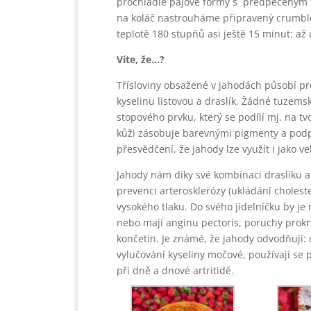
prochladlé pájové formy s předpečeným 
na koláč nastrouháme připravený crumbl
teplotě 180 stupňů asi ještě 15 minut: až 
Víte, že…?
Třísloviny obsažené v jahodách působí pro
kyselinu listovou a draslík. Žádné tuzem
stopového prvku, který se podílí mj. na tvo
kůži zásobuje barevnými pigmenty a podp
přesvědčení, že jahody lze využít i jako v
Jahody nám díky své kombinaci draslíku a 
prevenci arterosklerózy (ukládání choleste
vysokého tlaku. Do svého jídelníčku by je 
nebo mají anginu pectoris, poruchy prok
končetin. Je známé, že jahody odvodňují:
vylučování kyseliny močové, používají se 
při dně a dnové artritidě.