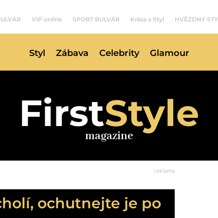
BULVÁR
VIP online
SPORT BULVÁR
Krása a Styl
HVĚZDNÝ STY
Styl
Zábava
Celebrity
Glamour
First
Style
magazine
reklama
holí, ochutnejte je po