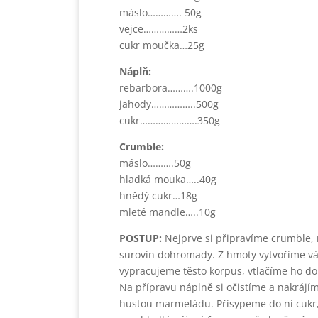
máslo…………. 50g
vejce……………2ks
cukr moučka…25g
Náplň:
rebarbora……….1000g
jahody……………..500g
cukr………………….350g
Crumble:
máslo……….50g
hladká mouka…..40g
hnědý cukr…18g
mleté mandle…..10g
POSTUP:
Nejprve si připravíme crumble,
surovin dohromady. Z hmoty vytvoříme vál
vypracujeme těsto korpus, vtlačíme ho do 
Na přípravu náplně si očistíme a nakráj
hustou marmeládu. Přisypeme do ní cukr,