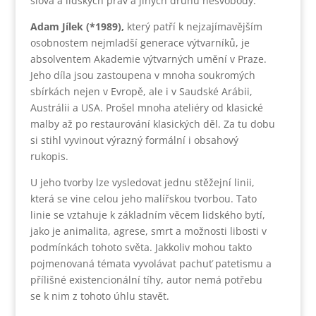
slova a lidských práv a jiných druhů nesvobody.
Adam Jílek (*1989),
který patří k nejzajímavějším
osobnostem nejmladší generace výtvarníků, je
absolventem Akademie výtvarných umění v Praze.
Jeho díla jsou zastoupena v mnoha soukromých
sbírkách nejen v Evropě, ale i v Saudské Arábii,
Austrálii a USA. Prošel mnoha ateliéry od klasické
malby až po restaurování klasických děl. Za tu dobu
si stihl vyvinout výrazný formální i obsahový
rukopis.
U jeho tvorby lze vysledovat jednu stěžejní linii,
která se vine celou jeho malířskou tvorbou. Tato
linie se vztahuje k základním věcem lidského bytí,
jako je animalita, agrese, smrt a možnosti libosti v
podmínkách tohoto světa. Jakkoliv mohou takto
pojmenovaná témata vyvolávat pachuť patetismu a
přílišné existencionální tíhy, autor nemá potřebu
se k nim z tohoto úhlu stavět.