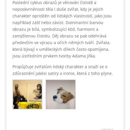
Poslední cyklus obrazů je věnován čistotě a
neposkvrněnosti těla i duše zvířat, kdy je jejich
charakter oproštěn od lidských vlastností, jako jsou
například zášť nebo závist. Dominantní barvou
obrazu je bílá, symbolizující klid, harmonii a
zamýšlenou čistotu. Děj obrazu se pak odehrává
především ve výrazu a očích němých tváří. Zvířata,
která bývají v uměleckých dílech často opomíjena,
jsou ústředním prvkem tvorby Adama Jílka.
Propůjčuje zvířatům lidský charakter a snaží se o
zdůraznění jakési satiry a ironie, která z toho plyne.
reklama