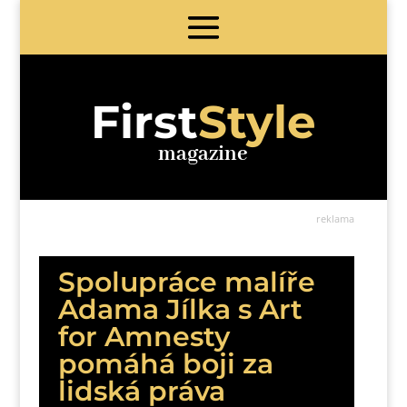
First
Style
magazine
reklama
Spolupráce malíře
Adama Jílka s Art
for Amnesty
pomáhá boji za
lidská práva