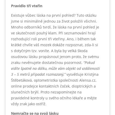
Pravidlo tří vteřin
Existuje vůbec láska na první pohled? Tuto otázku
jsme si minimálně jednou za život položili všichni.
Mnoho odborníků tvrdí, že láska na první pohled je
ve skutečnosti pouhý klam. Při seznamování hrají
rozhodující roli první tři vteřiny. Ano, i během tak
krátké chvíle váš mozek dokáže rozpoznat, zda-li si
s dotyčným tzv. voníte. A byla by velká škoda
osudovou lásku propásnout jenom proto, že svému
zraku nevěnujete dostatečnou pozornost.
“Pokud
vidíte špatně na dálku, může vám objekt od vzdálenosti
3 – 5 metrů připadat rozmazaný,”
vysvětluje Kristýna
Štěbetáková, optometristka společnosti Alensa.cz,
online prodejce kontaktních čoček, dioptrických a
slunečních brýlí. Proto nezapomínejte na
pravidelné kontroly u svého očního lékaře a mějte
vždy zrak jako ostříž.
Nemračte se na svoji lásku