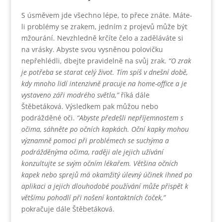
S úsměvem jde všechno lépe, to přece znáte. Máte-
li problémy se zrakem, jedním z projevů může být
mžourání. Nevzhledně krčíte čelo a zaděláváte si
na vrásky. Abyste svou vysněnou polovičku
nepřehlédli, dbejte pravidelně na svůj zrak.
“O zrak
je potřeba se starat celý život. Tím spíš v dnešní době,
kdy mnoho lidí intenzivně pracuje na home-office a je
vystaveno záři modrého světla,”
říká dále
Štěbetáková. Výsledkem pak můžou nebo
podrážděné oči.
“Abyste předešli nepříjemnostem s
očima, sáhněte po očních kapkách. Oční kapky mohou
významně pomoci při problémech se suchýma a
podrážděnýma očima, raději ale jejich užívání
konzultujte se svým očním lékařem. Většina očních
kapek nebo sprejů má okamžitý úlevný účinek ihned po
aplikaci a jejich dlouhodobé používání může přispět k
většímu pohodlí při nošení kontaktních čoček,”
pokračuje dále Štěbetáková.