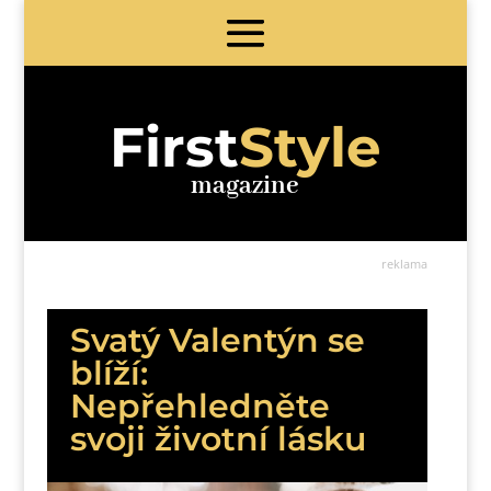
First
Style
magazine
reklama
Svatý Valentýn se
blíží:
Nepřehledněte
svoji životní lásku