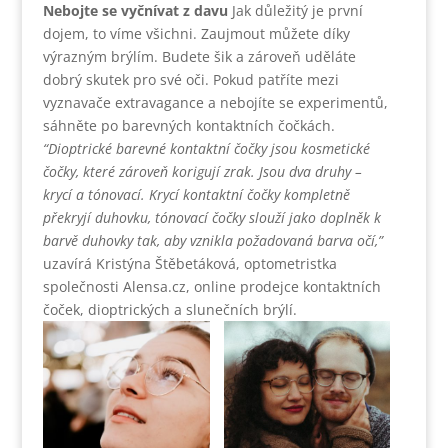
Nebojte se vyčnívat z davu
Jak důležitý je první
dojem, to víme všichni. Zaujmout můžete díky
výrazným brýlím. Budete šik a zároveň uděláte
dobrý skutek pro své oči. Pokud patříte mezi
vyznavače extravagance a nebojíte se experimentů,
sáhněte po barevných kontaktních čočkách.
“Dioptrické barevné kontaktní čočky jsou kosmetické
čočky, které zároveň korigují zrak. Jsou dva druhy –
krycí a tónovací. Krycí kontaktní čočky kompletně
překryjí duhovku, tónovací čočky slouží jako doplněk k
barvě duhovky tak, aby vznikla požadovaná barva očí,”
uzavírá Kristýna Štěbetáková, optometristka
společnosti Alensa.cz, online prodejce kontaktních
čoček, dioptrických a slunečních brýlí.