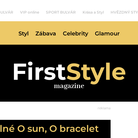
BULVÁR
VIP online
SPORT BULVÁR
Krása a Styl
HVĚZDNÝ STY
Styl
Zábava
Celebrity
Glamour
First
Style
magazine
reklama
plné O sun, O bracelet