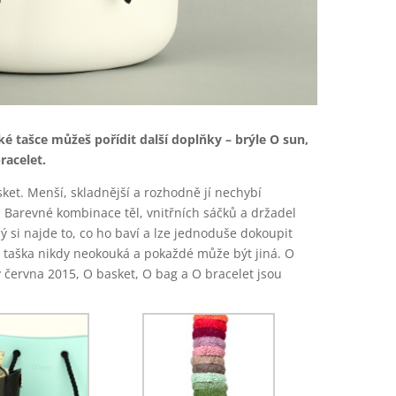
ské tašce můžeš pořídit další doplňky – brýle O sun,
racelet.
ket. Menší, skladnější a rozhodně jí nechybí
. Barevné kombinace těl, vnitřních sáčků a držadel
ý si najde to, co ho baví a lze jednoduše dokoupit
e taška nikdy neokouká a pokaždé může být jiná. O
 června 2015, O basket, O bag a O bracelet jsou