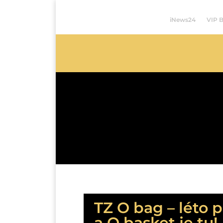
iNews24
VIP 
TZ O bag – léto 
a O basket je tu!