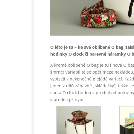
O léto je tu – ke své oblíbené O bag ital
hodinky O clock či barevné náramky O b
A kromě oblíbené O bag je tu i nová O bas
šmrnc! Variabilitě se opět meze nekladou
vybízejí k nekonečné plejádě variací. Každ
jeden z dílů zábavné „skládačky“, takže s
sun a O clock budou v prodeji od poloviny
v prodeji již nyní.