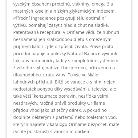
vysokým obsahem proteinů, vlákniny, omega 3 a
mastných kyselin a nízkým glykemickým indexem.
Přírodní ingredience poskytují tělu optimální
výživu, pomáhají zasytit hlad a chuť na sladké.
Patentovaná receptura. V Oriflame vědí, že hubnutí
neznamená jen krátkodobou dietu s omezeným
příjmem kalorií; jde o způsob života. Právě proto
přírodní nápoje a polévky Natural Balance vyvinuli
tak, aby harmonicky ladily s kompletním systémem
životního stylu; nabízejí bezpečnou, přirozenou a
dlouhodobou ztrátu váhy. To vše ve škále
lahodných příchutí. Blíží se vánoce a s nimi nejen
nedostatek pohybu díky vysedávání u televize, ale
také větší konzumace potravin, nezřídka velmi
nezdravých. Možná právě produkty Oriflame
přijdou vhod jako užitečný dárek. A pokud ho
doplníte některým z parfémů nebo toaletních vod,
kterých najdete v katalogu Oriflame bezpočet, máte
rychle po starosti s vánočním dárkem.