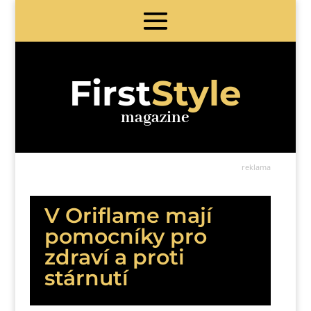
First
Style
magazine
reklama
V Oriflame mají
pomocníky pro
zdraví a proti
stárnutí