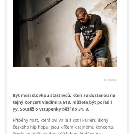
reklama
Být mezi stovkou šťastlivců, kteří se dostanou na
tajný koncert Vladimira 518, můžete být pořád i
yy. Soutěž o vstupenky běží do 31. 8.
Příběhy míst, která ovlivnila život i kariéru ikony
českého hip hopu, jsou klíčem k tajnému koncertu!
Dveře se totiž otevřou 100 lidem, kteří se na