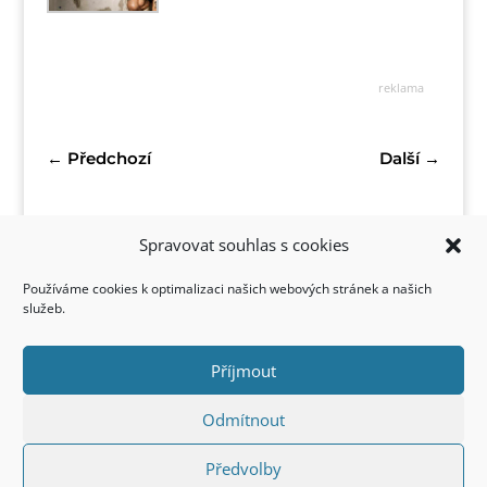
reklama
←
Předchozí
Další
→
Spravovat souhlas s cookies
Používáme cookies k optimalizaci našich webových stránek a našich
služeb.
Příjmout
Kontakt
Odmítnout
Předvolby
Copyright © 2022 FirstStyle, All Rights Reserved