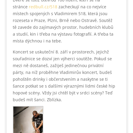
stránce
redbull.cz/518
zacheckují na co nejvíce
místech spojených s Vladimirem 518, která jsou
rozeseta v Praze, Plzni, Brně nebo Ostravě. Soutěž
tě zavede do zajímavých prostor, hudebních klubů
a studií, kin i třeba na výstavu fotografií. A třeba ta
místa dýchnou i na tebe.
Koncert se uskuteční 8. září v prostorech, jejichž
souřadnice se dozví jen výherci soutěže. Pokud se
mezi ně dostaneš, zažiješ jedinečnou privátní
párty, na níž proběhne Vladimirův koncert, budeš
pohoštěn drinky i občerstvením a naskytne se ti
šance potkat se s dalšími výraznými lidmi české hip
hopové scény. Vždy jsi chtěl být v srdci scény? Teď
budeš mít šanci. Zblízka.