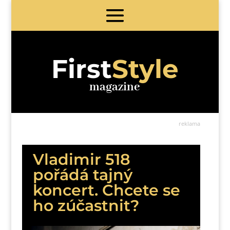
First
Style
magazine
reklama
Vladimir 518
pořádá tajný
koncert. Chcete se
ho zúčastnit?