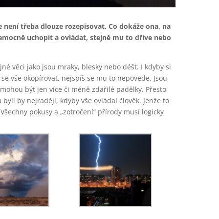
e není třeba dlouze rozepisovat. Co dokáže ona, na
 všemocně uchopit a ovládat, stejně mu to dříve nebo
jné věci jako jsou mraky, blesky nebo déšť. I kdyby si
l se vše okopírovat, nejspíš se mu to nepovede. Jsou
y mohou být jen více či méně zdařilé padělky. Přesto
a byli by nejraději, kdyby vše ovládal člověk. Jenže to
Všechny pokusy a „zotročení“ přírody musí logicky