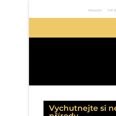
iNews24
VIP 
Vychutnejte si n
přírody