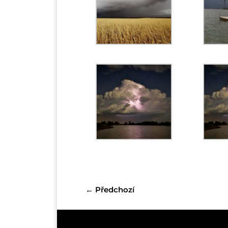
←
Předchozí