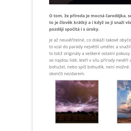
O tom, že příroda je mocná čarodějka, s
to je člověk krátký a i když se ji snaží
později spočítá i s úroky.
Je až neuvěřitelné, co dokáží takové obyče
to vzal do parády největší umělec a snaži
to totiž originály a veškeré ostatní pokus
se najdou lidé, kteří v sílu přírody nevěří 
bohužel, nebo spíš bohudík, není možné. 
skončit nezdarem.