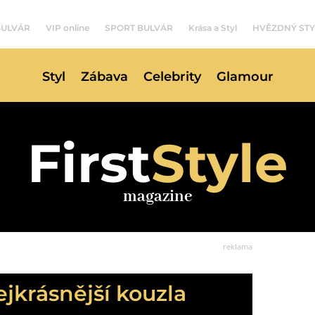
BULVÁR
VIP online
SPORT BULVÁR
Krása a Styl
HVĚZDNÝ STY
Styl
Zábava
Celebrity
Glamour
First
Style
magazine
reklama
ejkrásnější kouzla