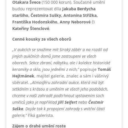
Otakara Švece
(150 000 korun). Současné umění
budou reprezentovat díla
Jakuba Berdycha
staršího, Čestmíra Sušky, Antonína Střížka,
Františka Hodonského, Anny Neborové
či
Kateřiny Štenclové
.
Cenné kousky ze všech oborů
„V aukcích se snažíme mít široký záběr a na rozdíl od
jiných aukčních domů jsme zastoupeni ve všech
oborech. Sekce zbraní, nábytku, ale i kolekce historické
keramiky a skla, jsou jedněmi z nich,“
popisuje
Tomáš
Hejtmánek
, majitel galerie, znalec a sám i vášnivý
sběratel.
„Atmosféru zahradní aukce, která má být
setkáním s krásou a uměním ve všech jeho podobách,
chceme v naší zahradě podtrhnout vystavením soch
umělců jako je například
Jiří Seifert
nebo
Čestmír
Suška
. Dojde tak k propojení zahrady s vnitřní částí
galerie,“
říká galerista.
Zájem o drahé umění roste