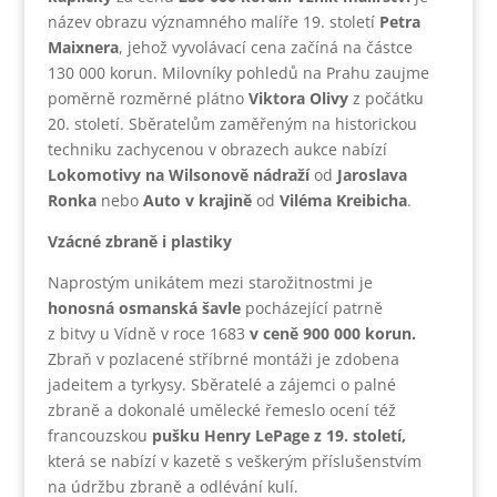
název obrazu významného malíře 19. století
Petra
Maixnera
, jehož vyvolávací cena začíná na částce
130 000 korun. Milovníky pohledů na Prahu zaujme
poměrně rozměrné plátno
Viktora Olivy
z počátku
20. století. Sběratelům zaměřeným na historickou
techniku zachycenou v obrazech aukce nabízí
Lokomotivy na Wilsonově nádraží
od
Jaroslava
Ronka
nebo
Auto v krajině
od
Viléma Kreibicha
.
Vzácné zbraně i plastiky
Naprostým unikátem mezi starožitnostmi je
honosná osmanská šavle
pocházející patrně
z bitvy u Vídně v roce 1683
v ceně 900 000 korun.
Zbraň v pozlacené stříbrné montáži je zdobena
jadeitem a tyrkysy. Sběratelé a zájemci o palné
zbraně a dokonalé umělecké řemeslo ocení též
francouzskou
pušku Henry LePage z 19. století,
která se nabízí v kazetě s veškerým příslušenstvím
na údržbu zbraně a odlévání kulí.