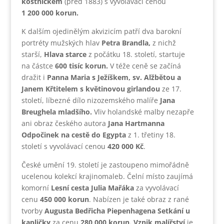
kostnickém
(před 1883) s vyvolávací cenou
1 200 000 korun.
K dalším ojedinělým akvizicím patří dva barokní
portréty mužských hlav
Petra Brandla,
z nichž
starší,
Hlava starce
z počátku 18. století, startuje
na částce
600 tisíc korun.
V téže ceně se začíná
dražit i
Panna Maria s Ježíškem, sv. Alžbětou a
Janem Křtitelem s květinovou girlandou
ze 17.
století, líbezné dílo nizozemského malíře
Jana
Breughela mladšího.
Vliv holandské malby nezapře
ani obraz českého autora
Jana Hartmanna
Odpočinek na cestě do Egypta
z 1. třetiny 18.
století s vyvolávací cenou
420 000 Kč
.
České umění 19. století je zastoupeno mimořádně
ucelenou kolekcí krajinomaleb. Čelní místo zaujímá
komorní
Lesní cesta Julia Mařáka
za vyvolávací
cenu
450 000 korun
. Nabízen je také obraz z rané
tvorby
Augusta Bedřicha Piepenhagena Setkání u
kapličky
za cenu
280 000 korun. Vznik malířství
je