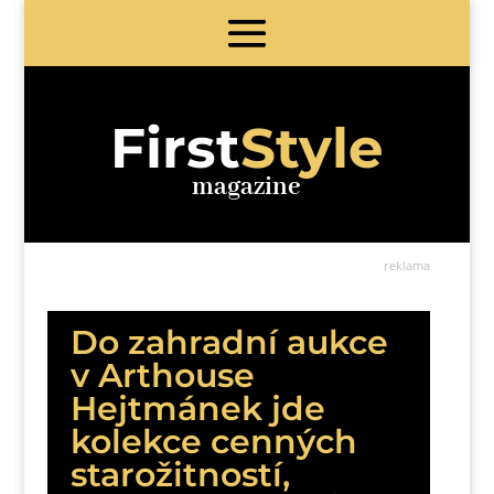
First
Style
magazine
reklama
Do zahradní aukce
v Arthouse
Hejtmánek jde
kolekce cenných
starožitností,