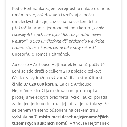
Podle Hejtmánka zájem veřejnosti o nákup drahého
umění roste, což dokládá i vzrůstající počet
uměleckých děl, jejichž cena na českém trhu
překročila hranici jednoho milionu korun.
„Podle
ročenky Art + jich loni bylo 158, což je zatím nejvíc
v historii, a 989 uměleckých děl překonalo v aukcích
hranici sto tisíc korun, což je také nový rekord,“
upozorňuje Tomáš Hejtmánek.
Aukce se v Arthouse Hejtmánek koná už počtvrté.
Loni se zde dražilo celkem 210 položek, celková
částka za vydražená výtvarná díla a starožitnosti
činila
37 620 000 korun.
Galerie Arthouse
Hejtmánek slouží jako showroom pro koupi a
prodej uměleckých předmětů. Ačkoli aukci pořádá
zatím jen jednou do roka, její obrat je už takový, že
se během tříletého působení na českém trhu
vyšvihla
na 7. místo mezi deset nejvýznamnějších
tuzemských aukčních domů
. Arthouse Hejtmánek