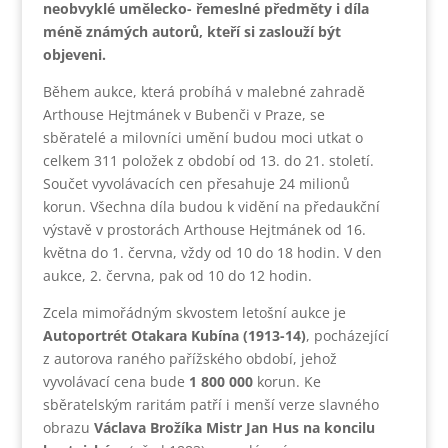
neobvyklé umělecko- řemeslné předměty i díla
méně známých autorů, kteří si zaslouží být
objeveni.
Během aukce, která probíhá v malebné zahradě
Arthouse Hejtmánek v Bubenči v Praze, se
sběratelé a milovníci umění budou moci utkat o
celkem 311 položek z období od 13. do 21. století.
Součet vyvolávacích cen přesahuje 24 milionů
korun. Všechna díla budou k vidění na předaukční
výstavě v prostorách Arthouse Hejtmánek od 16.
května do 1. června, vždy od 10 do 18 hodin. V den
aukce, 2. června, pak od 10 do 12 hodin.
Zcela mimořádným skvostem letošní aukce je
Autoportrét Otakara Kubína (1913-14)
, pocházející
z autorova raného pařížského období, jehož
vyvolávací cena bude
1 800 000
korun. Ke
sběratelským raritám patří i menší verze slavného
obrazu
Václava Brožíka Mistr Jan Hus na koncilu