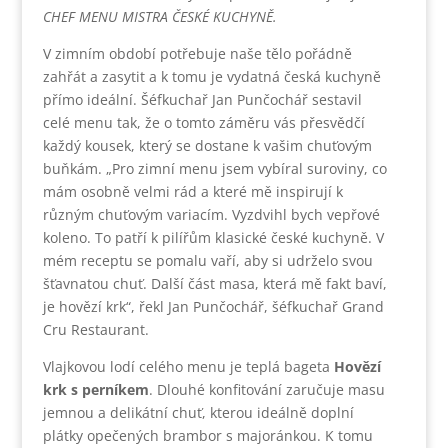
CHEF MENU MISTRA ČESKÉ KUCHYNĚ.
V zimním období potřebuje naše tělo pořádně
zahřát a zasytit a k tomu je vydatná česká kuchyně
přímo ideální. Šéfkuchař Jan Punčochář sestavil
celé menu tak, že o tomto záměru vás přesvědčí
každý kousek, který se dostane k vašim chuťovým
buňkám. „Pro zimní menu jsem vybíral suroviny, co
mám osobně velmi rád a které mě inspirují k
různým chuťovým variacím. Vyzdvihl bych vepřové
koleno. To patří k pilířům klasické české kuchyně. V
mém receptu se pomalu vaří, aby si udrželo svou
šťavnatou chuť. Další část masa, která mě fakt baví,
je hovězí krk“, řekl Jan Punčochář, šéfkuchař Grand
Cru Restaurant.
Vlajkovou lodí celého menu je teplá bageta
Hovězí
krk s perníkem
. Dlouhé konfitování zaručuje masu
jemnou a delikátní chuť, kterou ideálně doplní
plátky opečených brambor s majoránkou. K tomu