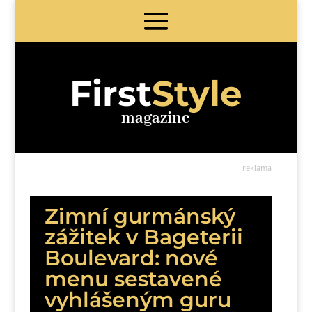
First
Style
magazine
reklama
Zimní gurmánský
zážitek v Bageterii
Boulevard: nové
menu sestavené
vyhlášeným guru