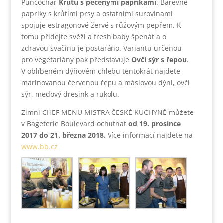
Punčochář
Krůtu s pečenými paprikami
. Barevné
papriky s krůtími prsy a ostatními surovinami
spojuje estragonové žervé s růžovým pepřem. K
tomu přidejte svěží a fresh baby špenát a o
zdravou svačinu je postaráno. Variantu určenou
pro vegetariány pak představuje
Ovčí sýr s řepou
.
V oblíbeném dýňovém chlebu tentokrát najdete
marinovanou červenou řepu a máslovou dýni, ovčí
sýr, medový dresink a rukolu.
Zimní CHEF MENU MISTRA ČESKÉ KUCHYNĚ můžete
v Bageterie Boulevard ochutnat
od 19. prosince
2017 do 21. března 2018.
Více informací najdete na
www.bb.cz