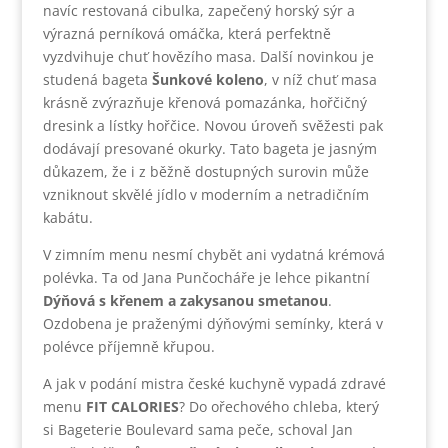
navíc restovaná cibulka, zapečený horský sýr a
výrazná perníková omáčka, která perfektně
vyzdvihuje chuť hovězího masa. Další novinkou je
studená bageta
Šunkové koleno
, v níž chuť masa
krásně zvýrazňuje křenová pomazánka, hořčičný
dresink a lístky hořčice. Novou úroveň svěžesti pak
dodávají presované okurky. Tato bageta je jasným
důkazem, že i z běžně dostupných surovin může
vzniknout skvělé jídlo v moderním a netradičním
kabátu.
V zimním menu nesmí chybět ani vydatná krémová
polévka. Ta od Jana Punčocháře je lehce pikantní
Dýňová s křenem a zakysanou smetanou
.
Ozdobena je praženými dýňovými semínky, která v
polévce příjemně křupou.
A jak v podání mistra české kuchyně vypadá zdravé
menu
FIT CALORIES
? Do ořechového chleba, který
si Bageterie Boulevard sama peče, schoval Jan