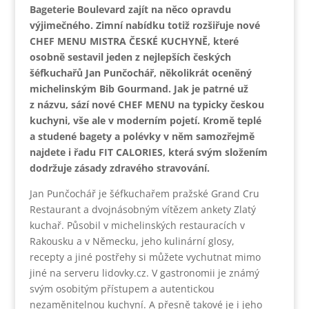
Bageterie Boulevard zajít na něco opravdu
výjimečného. Zimní nabídku totiž rozšiřuje nové
CHEF MENU MISTRA ČESKÉ KUCHYNĚ, které
osobně sestavil jeden z nejlepších českých
šéfkuchařů Jan Punčochář, několikrát oceněný
michelinským Bib Gourmand. Jak je patrné už
z názvu, sází nové CHEF MENU na typicky českou
kuchyni, vše ale v moderním pojetí. Kromě teplé
a studené bagety a polévky v něm samozřejmě
najdete i řadu FIT CALORIES, která svým složením
dodržuje zásady zdravého stravování.
Jan Punčochář je šéfkuchařem pražské Grand Cru
Restaurant a dvojnásobným vítězem ankety Zlatý
kuchař. Působil v michelinských restauracích v
Rakousku a v Německu, jeho kulinární glosy,
recepty a jiné postřehy si můžete vychutnat mimo
jiné na serveru lidovky.cz. V gastronomii je známý
svým osobitým přístupem a autentickou
nezaměnitelnou kuchyní. A přesně takové je i jeho