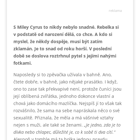
reklama
S Miley Cyrus to nikdy nebylo snadné. Rebelka si
v podstatě od narození dělá, co chce. A kdo si
myslel, že někdy dospěje, musí být zatím
zklamán. Je to snad od roku horší. V poslední
době se doslova roztrhnul pytel s jejími nahými
fotkami.
Naposledy si to zpěvačka užívala v bahně. Ano,
čtete dobře, v bahně, jako nějaké prasátko. I když,
ono to zase tak překvapivé není, protože čuníci jsou
její oblíbená zvířátka, jednoho dokonce vlastní a
chová jako domácího mazlíčka. Nejspíš jí to však tak
rozvášnilo, že sama na sebe napráskala něco o své
sexualitě. Přiznala, že měla a má vášnivé vztahy
nejen s muži, ale také se ženami.
„Je jedno, zda je to
dívka nebo chlapec, důležité je, co k sobě ti dva cítí.“
Alespoň v tomhle má ta holka jednou pravdu…