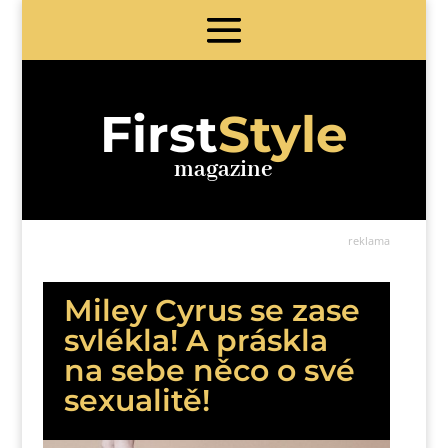
First
Style
magazine
reklama
Miley Cyrus se zase
svlékla! A práskla
na sebe něco o své
sexualitě!