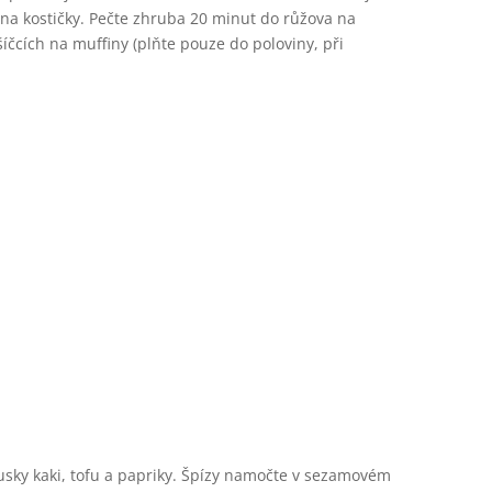
na kostičky. Pečte zhruba 20 minut do růžova na
čcích na muffiny (plňte pouze do poloviny, při
ousky kaki, tofu a papriky. Špízy namočte v sezamovém