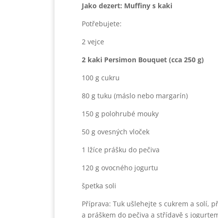
Jako dezert: Muffiny s kaki
Potřebujete:
2 vejce
2 kaki Persimon Bouquet (cca 250 g)
100 g cukru
80 g tuku (máslo nebo margarín)
150 g polohrubé mouky
50 g ovesných vloček
1 lžíce prášku do pečiva
120 g ovocného jogurtu
špetka soli
Příprava: Tuk ušlehejte s cukrem a solí, 
a práškem do pečiva a střídavě s jogurte