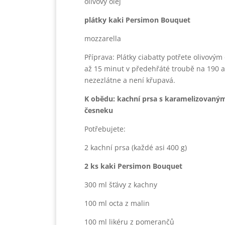
olivový olej
plátky kaki Persimon Bouquet
mozzarella
Příprava: Plátky ciabatty potřete olivovým
až 15 minut v předehřáté troubě na 190 a
nezezlátne a není křupavá.
K obědu: kachní prsa s karamelizovaný
česneku
Potřebujete:
2 kachní prsa (každé asi 400 g)
2 ks kaki Persimon Bouquet
300 ml šťávy z kachny
100 ml octa z malin
100 ml likéru z pomerančů