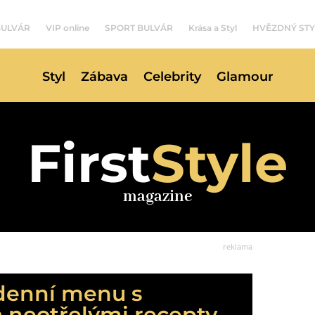
BULVÁR
VIP online
SPORT BULVÁR
Krása a Styl
HVĚZDNÝ STY
Styl
Zábava
Celebrity
Glamour
First
Style
magazine
reklama
odenní menu s
 a neotřelými recepty