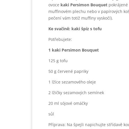
ovoce
kaki Persimon Bouquet
pokrájené 
muffinovém plechu nebo v papírových koší
pečení vám totiž muffiny vyskočí).
Ke svačině: kaki špíz s tofu
Potřebujete:
1 kaki Persimon Bouquet
125 g tofu
50 g červené papriky
1 lžíce sezamového oleje
2 lžičky sezamových semínek
20 ml sójové omáčky
sůl
Příprava: Na špejli napichujte střídavě k