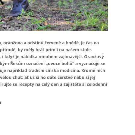
ta, oranžova a odstínů červené a hnědé, je čas na
přírodě, by měly hrát prim i na našem stole.
, i když je nabídka mnohem zajímavější. Oranžový
ěkým Řekům označení „ovoce bohů“ a vyznačuje se
je například tradiční čínská medicína. Kromě nich
lou chuť, ať už si ho dáte čerstvé nebo si jej
irujte se recepty na celý den a zajistěte si celodenní
u