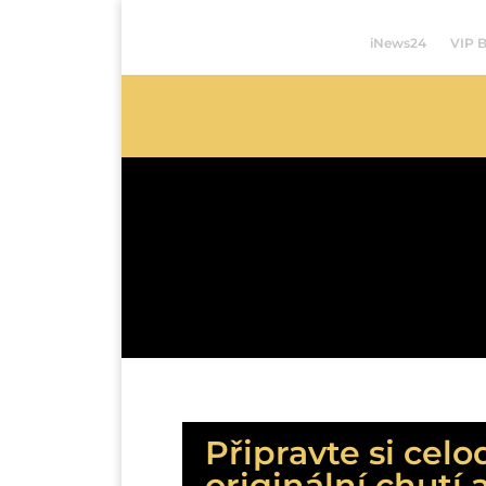
iNews24
VIP 
Připravte si cel
originální chutí