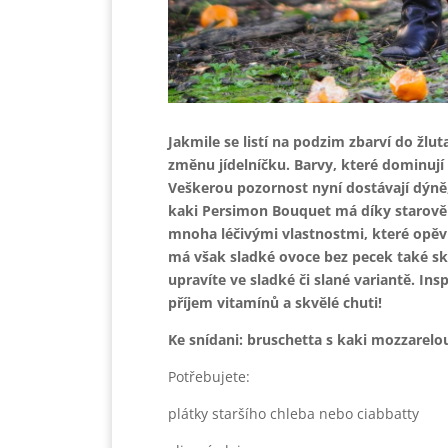
Jakmile se listí na podzim zbarví do žlu
změnu jídelníčku. Barvy, které dominují 
Veškerou pozornost nyní dostávají dýně
kaki Persimon Bouquet má díky starov
mnoha léčivými vlastnostmi, které opěvu
má však sladké ovoce bez pecek také skvě
upravíte ve sladké či slané variantě. Insp
příjem vitamínů a skvělé chuti!
Ke snídani: bruschetta s kaki mozzarelo
Potřebujete:
plátky staršího chleba nebo ciabbatty