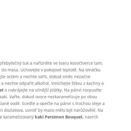
 přebytečný tuk a nařízněte ve tvaru kosočtverce tam,
zli do masa. Uchovejte v pokojové teplotě. Na omáčku
ejte octem a nechte vařit, dokud směs nezačne
 a nechte odpařit alkohol. Vmíchejte šťávu z kachny a
et
a nakrájejte na silnější plátky. Na pánvi rozpusťte
kaki. Vařte, dokud ovoce nezkaramelizuje po obou
slané vodě. Sceďte a opečte na pánvi s trochou oleje a
an dozlatova, uvnitř by maso mělo být narůžovělé. Na
žte karamelizovaný
kaki Persimon Bouquet
, navrch