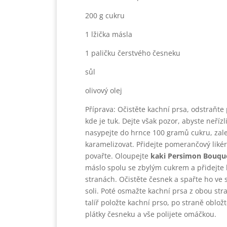
200 g cukru
1 lžička másla
1 paličku čerstvého česneku
sůl
olivový olej
Příprava: Očistěte kachní prsa, odstraňte
kde je tuk. Dejte však pozor, abyste neří
nasypejte do hrnce 100 gramů cukru, zal
karamelizovat. Přidejte pomerančový likér
povařte. Oloupejte
kaki Persimon Bouqu
máslo spolu se zbylým cukrem a přidejte 
stranách. Očistěte česnek a spařte ho ve 
soli. Poté osmažte kachní prsa z obou str
talíř položte kachní prso, po straně oblo
plátky česneku a vše polijete omáčkou.