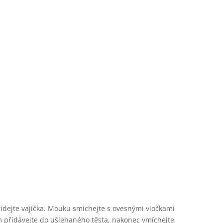
přidejte vajíčka. Mouku smíchejte s ovesnými vločkami
m přidávejte do ušlehaného těsta, nakonec vmíchejte