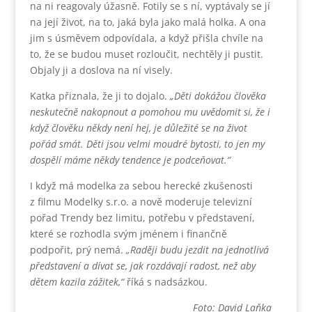
na ni reagovaly úžasně. Fotily se s ní, vyptávaly se jí
na její život, na to, jaká byla jako malá holka. A ona
jim s úsměvem odpovídala, a když přišla chvíle na
to, že se budou muset rozloučit, nechtěly ji pustit.
Objaly ji a doslova na ní visely.
Katka přiznala, že ji to dojalo.
„Děti dokážou člověka
neskutečně nakopnout a pomohou mu uvědomit si, že i
když člověku někdy není hej, je důležité se na život
pořád smát. Děti jsou velmi moudré bytosti, to jen my
dospělí máme někdy tendence je podceňovat.“
I když má modelka za sebou herecké zkušenosti
z filmu Modelky s.r.o. a nově moderuje televizní
pořad Trendy bez limitu, potřebu v představení,
které se rozhodla svým jménem i finančně
podpořit, prý nemá.
„Raději budu jezdit na jednotlivá
představení a dívat se, jak rozdávají radost, než aby
dětem kazila zážitek,“
říká s nadsázkou.
Foto: David Laňka