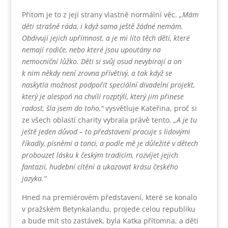
Přitom je to z její strany vlastně normální věc.
„Mám
děti strašně ráda, i když sama ještě žádné nemám.
Obdivuji jejich upřímnost, a je mi líto těch dětí, které
nemají rodiče, nebo které jsou upoutány na
nemocniční lůžko. Děti si svůj osud nevybírají a on
k nim někdy není zrovna přívětivý, a tak když se
naskytla možnost podpořit speciální divadelní projekt,
který je alespoň na chvíli rozptýlí, který jim přinese
radost, šla jsem do toho,“
vysvětluje Kateřina, proč si
ze všech oblastí charity vybrala právě tento.
„A je tu
ještě jeden důvod – to představení pracuje s lidovými
říkadly, písněmi a tanci, a podle mě je důležité v dětech
probouzet lásku k českým tradicím, rozvíjet jejich
fantazii, hudební cítění a ukazovat krásu českého
jazyka.“
Hned na premiérovém představení, které se konalo
v pražském Betynkalandu, projede celou republiku
a bude mít sto zastávek, byla Katka přítomna, a děti