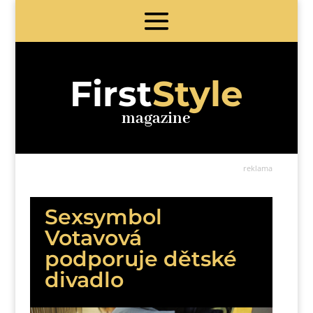
First
Style
magazine
reklama
Sexsymbol
Votavová
podporuje dětské
divadlo