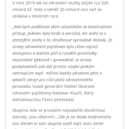
V roce 2019 tak na zdravotní služby půjde cca 320
miliard Kč, tedy o téměř 20 miliard více než se
očekává v letošním roce.
„Rád bych poděkoval všem účastníkům za konstruktivní
přístup. Jednání byla tvrdá a náročná, ale vedla se v
atmosféře snahy o to, dosáhnout opravdové dohody. Ze
strany zdravotních pojišťoven bylo cílem zajistit
dostupnou a kvalitní péči a rozdělit prostředky
maximálně efektivně i spravedlivě, ze strany
poskytovatelů pak dát prostor novým prvkům
zahrnujícím např. měření kvality zdravotní péče a
vytvořit zdroje pro růst platů zdravotnického
personálu,“
uvádí generální ředitel Oborové
zdravotní pojišťovny Radovan Kouřil, který
dohodovacímu řízení předsedal.
Skupina, kde se prozatím nepodařilo dosáhnout
dohody, jsou lékárníci.
„Zde je na škodu konfrontační
tón, kterým se tato skupina snaží najít cestu mimo