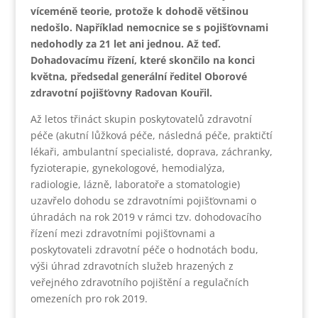
víceméně teorie, protože k dohodě většinou
nedošlo. Například nemocnice se s pojišťovnami
nedohodly za 21 let ani jednou. Až teď.
Dohadovacímu řízení, které skončilo na konci
května, předsedal generální ředitel Oborové
zdravotní pojišťovny Radovan Kouřil.
Až letos třináct skupin poskytovatelů zdravotní
péče (akutní lůžková péče, následná péče, praktičtí
lékaři, ambulantní specialisté, doprava, záchranky,
fyzioterapie, gynekologové, hemodialýza,
radiologie, lázně, laboratoře a stomatologie)
uzavřelo dohodu se zdravotními pojišťovnami o
úhradách na rok 2019 v rámci tzv. dohodovacího
řízení mezi zdravotními pojišťovnami a
poskytovateli zdravotní péče o hodnotách bodu,
výši úhrad zdravotních služeb hrazených z
veřejného zdravotního pojištění a regulačních
omezeních pro rok 2019.