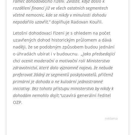
rámec dohodovacího řízení. Zvláště, když došlo k
rozdělení financí již ve všech ostatních segmentech
včetně nemocnic, kde se nikdy v minulosti dohodu
nepodařilo uzavřít,“
doplňuje Radovan Kouřil.
Letošní dohodovací řízení je s ohledem na počet
uzavřených dohod historickým průlomem a dává
naději, že se podobným způsobem budou jednání
o úhradách ubírat i v budoucnu.
„Jako předsedající
chci ocenit moderační a motivační roli Ministerstva
zdravotnictví, které dalo významně najevo, že nebude
preferovat žádný ze segmentů poskytovatelů, přičemž
primární je dohoda a ne kuloární jednostranné
iniciativy. Bez tohoto přístupu ministerstva by nikdy k
dohodám nemohlo dojít,“
uzavírá generální ředitel
OZP.
reklama