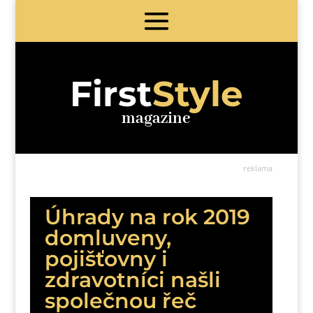
First
Style
magazine
reklama
Úhrady na rok 2019
domluveny,
pojišťovny i
zdravotníci našli
společnou řeč