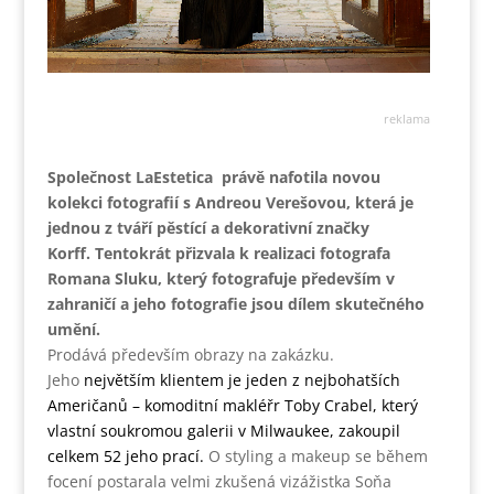
reklama
Společnost LaEstetica právě nafotila novou
kolekci fotografií s Andreou Verešovou, která je
jednou z tváří pěstící a dekorativní značky
Korff.
Tentokrát přizvala k realizaci fotografa
Romana Sluku, který fotografuje především v
zahraničí a jeho fotografie jsou dílem skutečného
umění.
Prodává především obrazy na zakázku.
Jeho
největším klientem je jeden z nejbohatších
Američanů – komoditní makléřr Toby Crabel, který
vlastní soukromou galerii v Milwaukee, zakoupil
celkem 52 jeho prací.
O styling a makeup se během
focení postarala velmi zkušená vizážistka Soňa