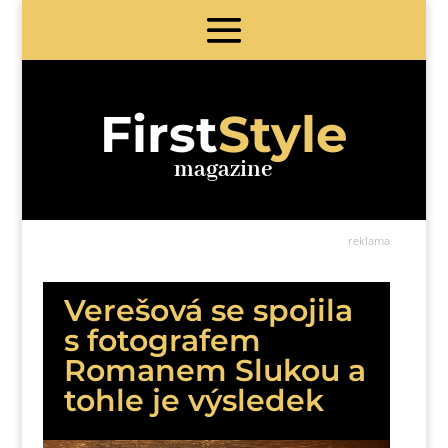
First
Style
magazine
reklama
Verešová se spojila
s fotografem
Romanem Slukou a
tohle je výsledek